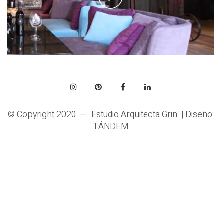
l
a
y
V
i
d
e
o
© Copyright 2020 —
Estudio Arquitecta Grin
. | Diseño:
TÁNDEM