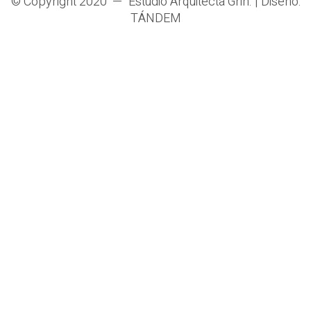
© Copyright 2020 —
Estudio Arquitecta Grin
. | Diseño:
TÁNDEM